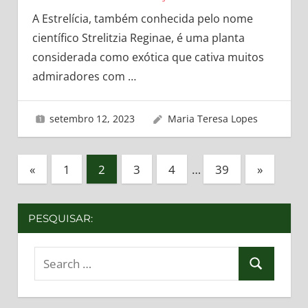
A Estrelícia, também conhecida pelo nome
científico Strelitzia Reginae, é uma planta
considerada como exótica que cativa muitos
admiradores com
…
setembro 12, 2023
Maria Teresa Lopes
Paginação
Previous
Next
«
1
2
3
4
…
39
»
Posts
Posts
de
posts
PESQUISAR:
Search
Search
for: