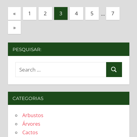
Paginação
Previous
«
1
2
3
4
5
…
7
Posts
de
Next
»
posts
Posts
PESQUISAR:
Search
Search
for:
CATEGORIAS
Arbustos
Árvores
Cactos