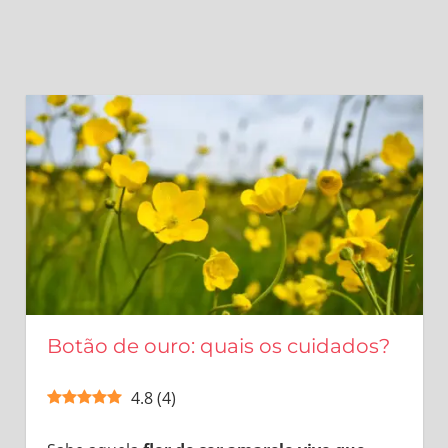
Botão de ouro: quais os cuidados?
4.8
(
4
)