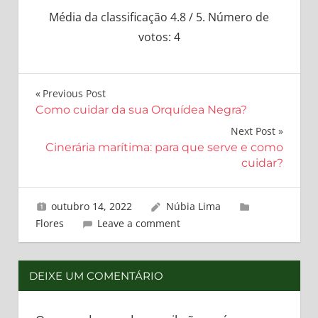
Média da classificação
4.8
/ 5. Número de
votos:
4
Navegação
Previous Post
Como cuidar da sua Orquídea Negra?
de
Next Post
Post
Cinerária marítima: para que serve e como
cuidar?
outubro 14, 2022
Núbia Lima
Flores
Leave a comment
DEIXE UM COMENTÁRIO