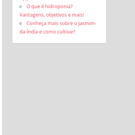
O que é hidroponia?
Vantagens, objetivos e mais!
Conheça mais sobre o Jasmim-
da-Índia e como cultivar!