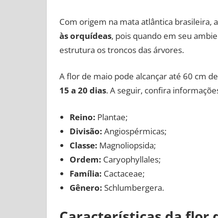
Com origem na mata atlântica brasileira, a
às orquídeas
, pois quando em seu ambien
estrutura os troncos das árvores.
A flor de maio pode alcançar até 60 cm 
15 a 20 dias
. A seguir, confira informaçõ
Reino:
Plantae;
Divisão:
Angiospérmicas;
Classe:
Magnoliopsida;
Ordem:
Caryophyllales;
Família:
Cactaceae;
Gênero:
Schlumbergera.
Características da flor