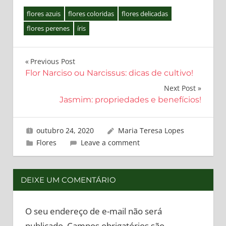
flores azuis
flores coloridas
flores delicadas
flores perenes
íris
Navegação
Previous Post
Flor Narciso ou Narcissus: dicas de cultivo!
de
Next Post
Post
Jasmim: propriedades e benefícios!
outubro 24, 2020
Maria Teresa Lopes
Flores
Leave a comment
DEIXE UM COMENTÁRIO
O seu endereço de e-mail não será
publicado.
Campos obrigatórios são