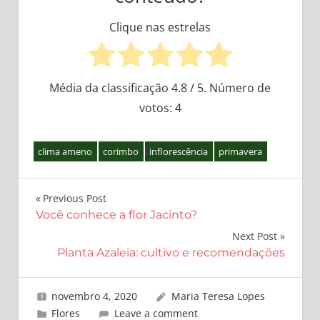
Clique nas estrelas
Média da classificação
4.8
/ 5. Número de
votos:
4
clima ameno
corimbo
inflorescência
primavera
Navegação
Previous Post
Você conhece a flor Jacinto?
de
Next Post
Post
Planta Azaleia: cultivo e recomendações
novembro 4, 2020
Maria Teresa Lopes
Flores
Leave a comment