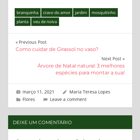
branquinha
cravo do amor
jardim
mosquitinho
planta
veu de noiva
Navegação
Previous Post
Como cuidar de Girassol no vaso?
de
Next Post
Post
Árvore de Natal natural: 3 melhores
espécies para montar a sua!
março 11, 2021
Maria Teresa Lopes
Flores
Leave a comment
DEIXE UM COMENTÁRIO