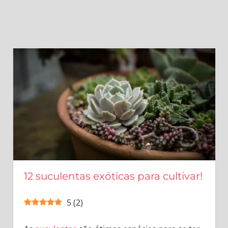
12 suculentas exóticas para cultivar!
5
(
2
)