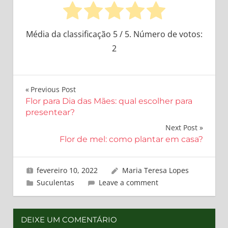
Média da classificação
5
/ 5. Número de votos:
2
Navegação
Previous Post
Flor para Dia das Mães: qual escolher para
de
presentear?
Post
Next Post
Flor de mel: como plantar em casa?
fevereiro 10, 2022
Maria Teresa Lopes
Suculentas
Leave a comment
DEIXE UM COMENTÁRIO