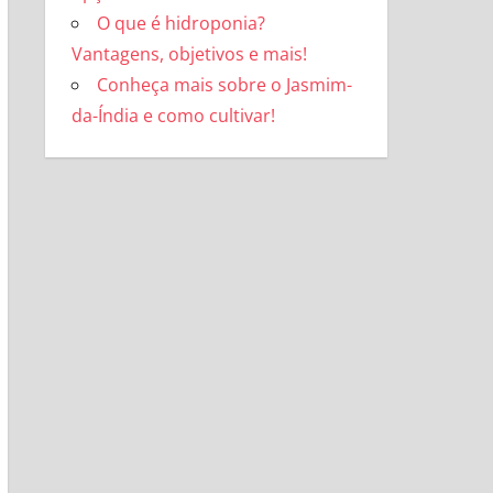
O que é hidroponia?
Vantagens, objetivos e mais!
Conheça mais sobre o Jasmim-
da-Índia e como cultivar!