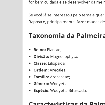
for bem cuidada e se desenvolver da mel
Se você já se interessou pelo tema e que
Raposa e, principalmente, fazer mudas dest
Taxonomia da Palmeira
Reino:
Plantae;
Divisão:
Magnoliophyta;
Classe:
Liliopsida;
Ordem:
Arecales;
Família:
Arecaceae;
Gênero:
Wodyetia
Espécie
: Wodyetia Bifurcada.
Características da Pal