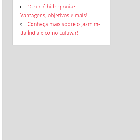
O que é hidroponia?
Vantagens, objetivos e mais!
Conheça mais sobre o Jasmim-
da-Índia e como cultivar!