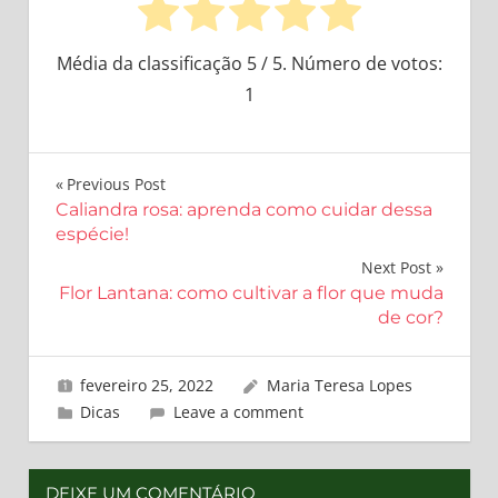
Média da classificação
5
/ 5. Número de votos:
1
Navegação
Previous Post
Caliandra rosa: aprenda como cuidar dessa
de
espécie!
Post
Next Post
Flor Lantana: como cultivar a flor que muda
de cor?
fevereiro 25, 2022
Maria Teresa Lopes
Dicas
Leave a comment
DEIXE UM COMENTÁRIO