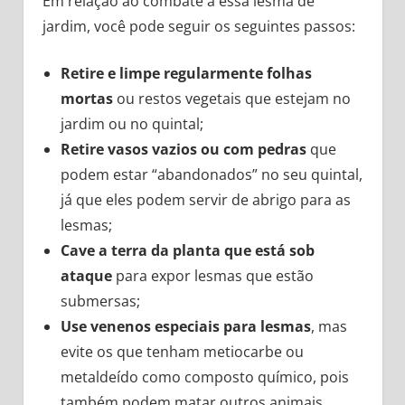
Em relação ao combate a essa lesma de
jardim, você pode seguir os seguintes passos:
Retire e limpe regularmente folhas
mortas
ou restos vegetais que estejam no
jardim ou no quintal;
Retire vasos vazios ou com pedras
que
podem estar “abandonados” no seu quintal,
já que eles podem servir de abrigo para as
lesmas;
Cave a terra da planta que está sob
ataque
para expor lesmas que estão
submersas;
Use venenos especiais para lesmas
, mas
evite os que tenham metiocarbe ou
metaldeído como composto químico, pois
também podem matar outros animais