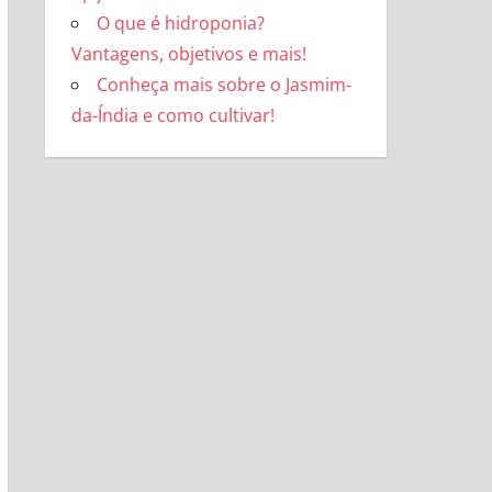
O que é hidroponia?
Vantagens, objetivos e mais!
Conheça mais sobre o Jasmim-
da-Índia e como cultivar!