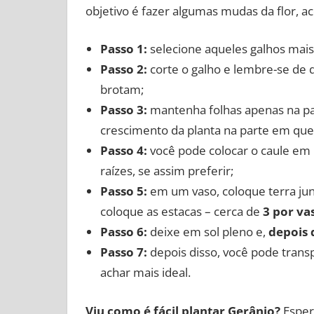
objetivo é fazer algumas mudas da flor, 
Passo 1:
selecione aqueles galhos mais 
Passo 2:
corte o galho e lembre-se de 
brotam;
Passo 3:
mantenha folhas apenas na par
crescimento da planta na parte em que 
Passo 4:
você pode colocar o caule em
raízes, se assim preferir;
Passo 5:
em um vaso, coloque terra jun
coloque as estacas – cerca de
3 por va
Passo 6:
deixe em sol pleno e,
depois 
Passo 7:
depois disso, você pode trans
achar mais ideal.
Viu como é fácil plantar Gerânio?
Esper