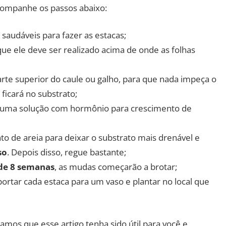
acompanhe os passos abaixo:
saudáveis para fazer as estacas;
que ele deve ser realizado acima de onde as folhas
te superior do caule ou galho, para que nada impeça o
ficará no substrato;
 uma solução com hormônio para crescimento de
to de areia para deixar o substrato mais drenável e
so
. Depois disso, regue bastante;
de 8 semanas
, as mudas começarão a brotar;
portar cada estaca para um vaso e plantar no local que
amos que esse artigo tenha sido útil para você e