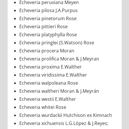
Echeveria peruviana Meyen
Echeveria pilosa J.A.Purpus
Echeveria pinetorum Rose
Echeveria pittieri Rose
Echeveria platyphylla Rose
Echeveria pringlei (S.Watson) Rose
Echeveria procera Moran
Echeveria prolifica Moran & J.Meyran
Echeveria proxima E.Walther
Echeveria viridissima E.Walther
Echeveria walpoleana Rose
Echeveria waltheri Moran & J.Meyrán
Echeveria westii E.Walther
Echeveria whitei Rose
Echeveria wurdackii Hutchison ex Kimnach
Echeveria xichuensis L.G.López & J.Reyes;