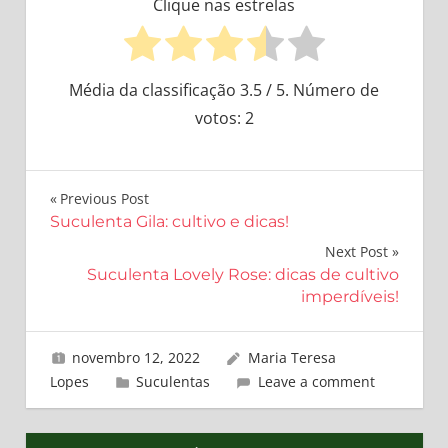
Clique nas estrelas
Média da classificação
3.5
/ 5. Número de
votos:
2
Navegação
Previous Post
Suculenta Gila: cultivo e dicas!
de
Next Post
Post
Suculenta Lovely Rose: dicas de cultivo
imperdíveis!
novembro 12, 2022
Maria Teresa
Lopes
Suculentas
Leave a comment