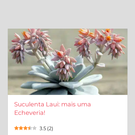
Suculenta Laui: mais uma
Echeveria!
3.5
(
2
)